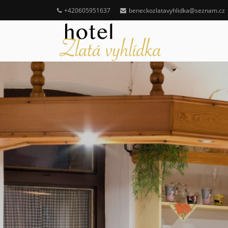
+420605951637
beneckozlatavyhlidka@seznam.cz